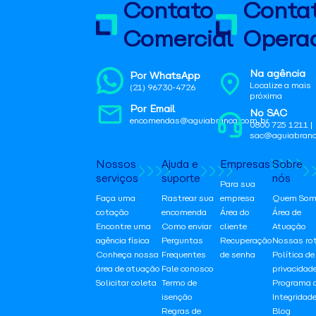
Contato
Conta
Comercial
Operac
Na agência
Por WhatsApp
Localize a mais
(21) 96730-4726
próxima
Por Email
No SAC
encomendas@aguiabranca.com.br
0800 725 1211 |
sac@aguiabranc
Nossos
Ajuda e
Empresas
Sobre
serviços
suporte
nós
Para sua
Faça uma
Rastrear sua
empresa
Quem Som
cotação
encomenda
Área do
Área de
Encontre uma
Como enviar
cliente
Atuação
agência física
Perguntas
Recuperação
Nossas ro
Conheça nossa
Frequentes
de senha
Política de
área de atuação
Fale conosco
privacidad
Solicitar coleta
Termo de
Programa 
isenção
Integridad
Regras de
Blog