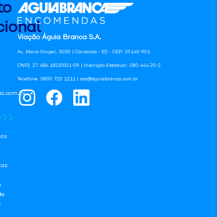
to
ional
Viação Águia Branca S.A.
Av. Mario Gurgel, 5030 | Cariacica - ES - CEP: 29145-901
CNPJ: 27.486.182/0001-09 | Inscrição Estadual: 080.444.20-2
Telefone: 0800 725 1211 | sac@aguiabranca.com.br
a.com.br
os
tas
e
de
e