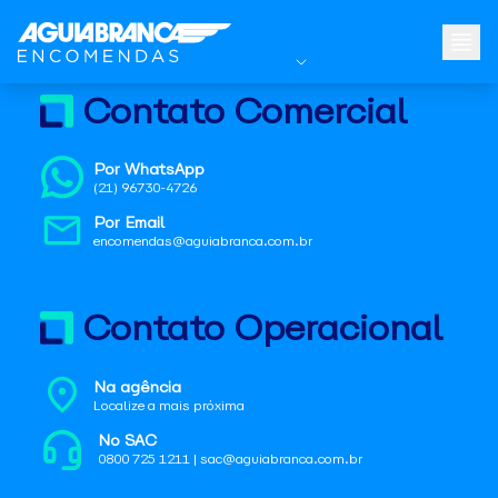
Contato Comercial
Por WhatsApp
(21) 96730-4726
Por Email
encomendas@aguiabranca.com.br
Contato Operacional
Na agência
Localize a mais próxima
No SAC
0800 725 1211 | sac@aguiabranca.com.br