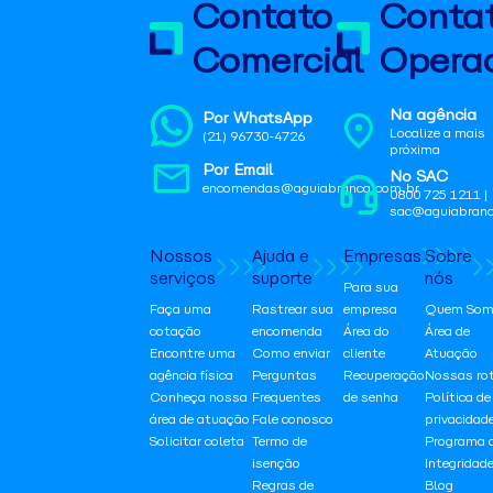
Contato
Conta
Comercial
Operac
Na agência
Por WhatsApp
Localize a mais
(21) 96730-4726
próxima
Por Email
No SAC
encomendas@aguiabranca.com.br
0800 725 1211 |
sac@aguiabranc
Nossos
Ajuda e
Empresas
Sobre
serviços
suporte
nós
Para sua
Faça uma
Rastrear sua
empresa
Quem Som
cotação
encomenda
Área do
Área de
Encontre uma
Como enviar
cliente
Atuação
agência física
Perguntas
Recuperação
Nossas ro
Conheça nossa
Frequentes
de senha
Política de
área de atuação
Fale conosco
privacidad
Solicitar coleta
Termo de
Programa 
isenção
Integridad
Regras de
Blog