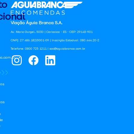
to
ional
Viação Águia Branca S.A.
Av. Mario Gurgel, 5030 | Cariacica - ES - CEP: 29145-901
CNPJ: 27.486.182/0001-09 | Inscrição Estadual: 080.444.20-2
Telefone: 0800 725 1211 | sac@aguiabranca.com.br
a.com.br
os
tas
e
de
e