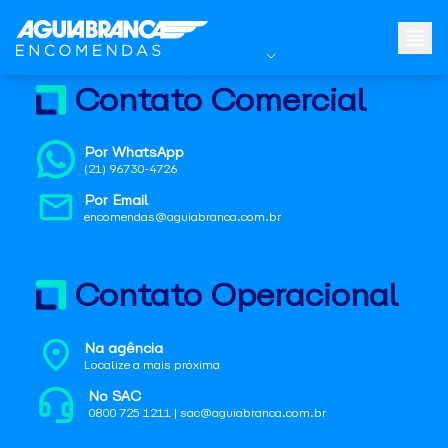
Contato Comercial
Por WhatsApp
(21) 96730-4726
Por Email
encomendas@aguiabranca.com.br
Contato Operacional
Na agência
Localize a mais próxima
No SAC
0800 725 1211 | sac@aguiabranca.com.br