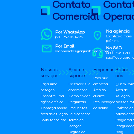
Contato
Conta
Comercial
Operac
Na agência
Por WhatsApp
Localize a mais
(21) 96730-4726
próxima
Por Email
No SAC
encomendas@aguiabranca.com.br
0800 725 1211 |
sac@aguiabranc
Nossos
Ajuda e
Empresas
Sobre
serviços
suporte
nós
Para sua
Faça uma
Rastrear sua
empresa
Quem Som
cotação
encomenda
Área do
Área de
Encontre uma
Como enviar
cliente
Atuação
agência física
Perguntas
Recuperação
Nossas ro
Conheça nossa
Frequentes
de senha
Política de
área de atuação
Fale conosco
privacidad
Solicitar coleta
Termo de
Programa 
isenção
Integridad
Regras de
Blog