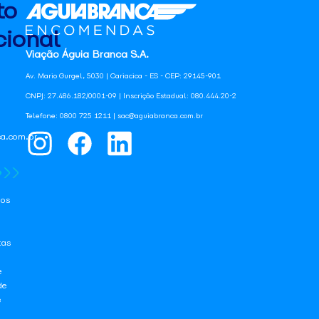
to
ional
Viação Águia Branca S.A.
Av. Mario Gurgel, 5030 | Cariacica - ES - CEP: 29145-901
CNPJ: 27.486.182/0001-09 | Inscrição Estadual: 080.444.20-2
Telefone: 0800 725 1211 | sac@aguiabranca.com.br
a.com.br
os
tas
e
de
e