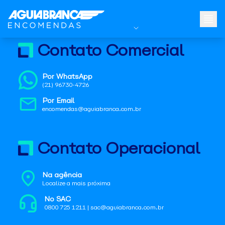
Contato Comercial
Por WhatsApp
(21) 96730-4726
Por Email
encomendas@aguiabranca.com.br
Contato Operacional
Na agência
Localize a mais próxima
No SAC
0800 725 1211 | sac@aguiabranca.com.br