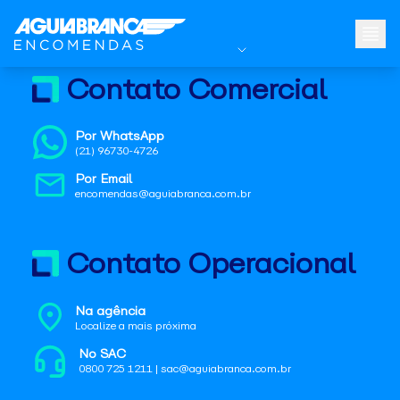
Contato Comercial
Por WhatsApp
(21) 96730-4726
Por Email
encomendas@aguiabranca.com.br
Contato Operacional
Na agência
Localize a mais próxima
No SAC
0800 725 1211 | sac@aguiabranca.com.br