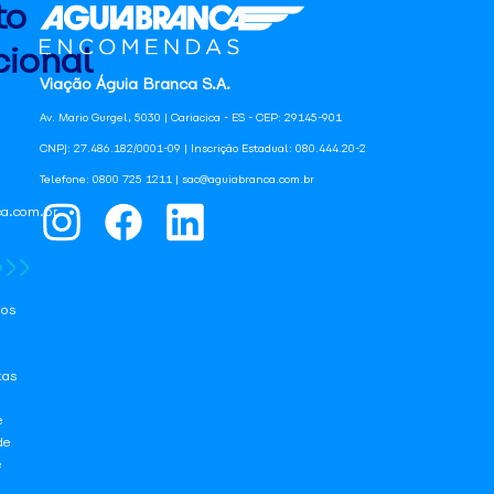
to
ional
Viação Águia Branca S.A.
Av. Mario Gurgel, 5030 | Cariacica - ES - CEP: 29145-901
CNPJ: 27.486.182/0001-09 | Inscrição Estadual: 080.444.20-2
Telefone: 0800 725 1211 | sac@aguiabranca.com.br
a.com.br
os
tas
e
de
e