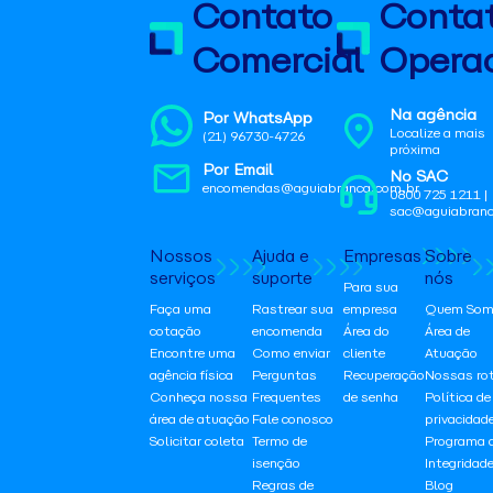
Contato
Conta
Comercial
Operac
Na agência
Por WhatsApp
Localize a mais
(21) 96730-4726
próxima
Por Email
No SAC
encomendas@aguiabranca.com.br
0800 725 1211 |
sac@aguiabranc
Nossos
Ajuda e
Empresas
Sobre
serviços
suporte
nós
Para sua
Faça uma
Rastrear sua
empresa
Quem Som
cotação
encomenda
Área do
Área de
Encontre uma
Como enviar
cliente
Atuação
agência física
Perguntas
Recuperação
Nossas ro
Conheça nossa
Frequentes
de senha
Política de
área de atuação
Fale conosco
privacidad
Solicitar coleta
Termo de
Programa 
isenção
Integridad
Regras de
Blog