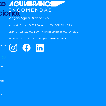
to
ional
Viação Águia Branca S.A.
Av. Mario Gurgel, 5030 | Cariacica - ES - CEP: 29145-901
CNPJ: 27.486.182/0001-09 | Inscrição Estadual: 080.444.20-2
Telefone: 0800 725 1211 | sac@aguiabranca.com.br
a.com.br
os
tas
e
de
e