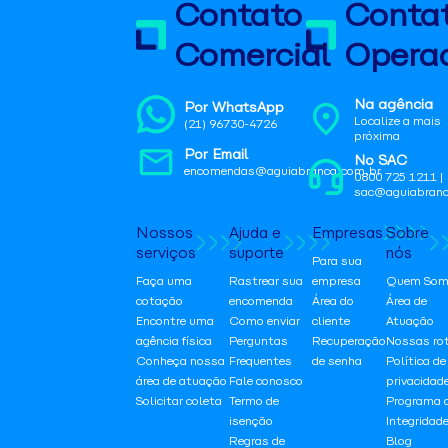
Contato
Conta
Comercial
Operac
Na agência
Por WhatsApp
Localize a mais
(21) 96730-4726
próxima
Por Email
No SAC
encomendas@aguiabranca.com.br
0800 725 1211 |
sac@aguiabranc
Nossos
Ajuda e
Empresas
Sobre
serviços
suporte
nós
Para sua
Faça uma
Rastrear sua
empresa
Quem Som
cotação
encomenda
Área do
Área de
Encontre uma
Como enviar
cliente
Atuação
agência física
Perguntas
Recuperação
Nossas ro
Conheça nossa
Frequentes
de senha
Política de
área de atuação
Fale conosco
privacidad
Solicitar coleta
Termo de
Programa 
isenção
Integridad
Regras de
Blog