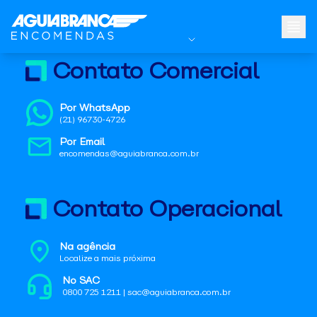
Contato Comercial
Por WhatsApp
(21) 96730-4726
Por Email
encomendas@aguiabranca.com.br
Contato Operacional
Na agência
Localize a mais próxima
No SAC
0800 725 1211 | sac@aguiabranca.com.br