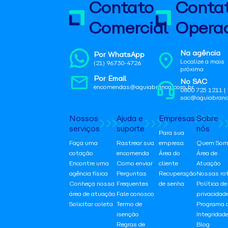
Contato
Conta
Comercial
Operac
Na agência
Por WhatsApp
Localize a mais
(21) 96730-4726
próxima
Por Email
No SAC
encomendas@aguiabranca.com.br
0800 725 1211 |
sac@aguiabranc
Nossos
Ajuda e
Empresas
Sobre
serviços
suporte
nós
Para sua
Faça uma
Rastrear sua
empresa
Quem Som
cotação
encomenda
Área do
Área de
Encontre uma
Como enviar
cliente
Atuação
agência física
Perguntas
Recuperação
Nossas ro
Conheça nossa
Frequentes
de senha
Política de
área de atuação
Fale conosco
privacidad
Solicitar coleta
Termo de
Programa 
isenção
Integridad
Regras de
Blog