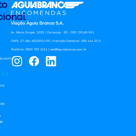
to
ional
Viação Águia Branca S.A.
Av. Mario Gurgel, 5030 | Cariacica - ES - CEP: 29145-901
CNPJ: 27.486.182/0001-09 | Inscrição Estadual: 080.444.20-2
Telefone: 0800 725 1211 | sac@aguiabranca.com.br
a.com.br
os
tas
e
de
e