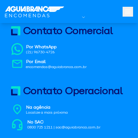
Contato Comercial
Por WhatsApp
(21) 96730-4726
Por Email
encomendas@aguiabranca.com.br
Contato Operacional
Na agência
Localize a mais próxima
No SAC
0800 725 1211 | sac@aguiabranca.com.br