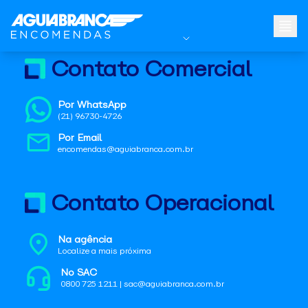
Contato Comercial
Por WhatsApp
(21) 96730-4726
Por Email
encomendas@aguiabranca.com.br
Contato Operacional
Na agência
Localize a mais próxima
No SAC
0800 725 1211 | sac@aguiabranca.com.br