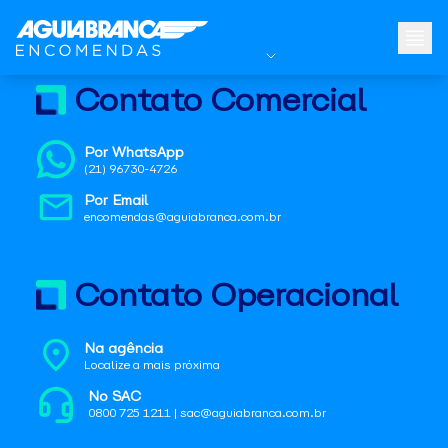
Contato Comercial
Por WhatsApp
(21) 96730-4726
Por Email
encomendas@aguiabranca.com.br
Contato Operacional
Na agência
Localize a mais próxima
No SAC
0800 725 1211 | sac@aguiabranca.com.br