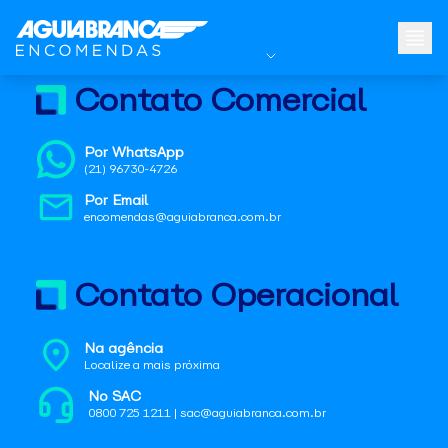
Contato Comercial
Por WhatsApp
(21) 96730-4726
Por Email
encomendas@aguiabranca.com.br
Contato Operacional
Na agência
Localize a mais próxima
No SAC
0800 725 1211 | sac@aguiabranca.com.br