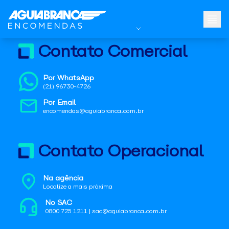
Contato Comercial
Por WhatsApp
(21) 96730-4726
Por Email
encomendas@aguiabranca.com.br
Contato Operacional
Na agência
Localize a mais próxima
No SAC
0800 725 1211 | sac@aguiabranca.com.br