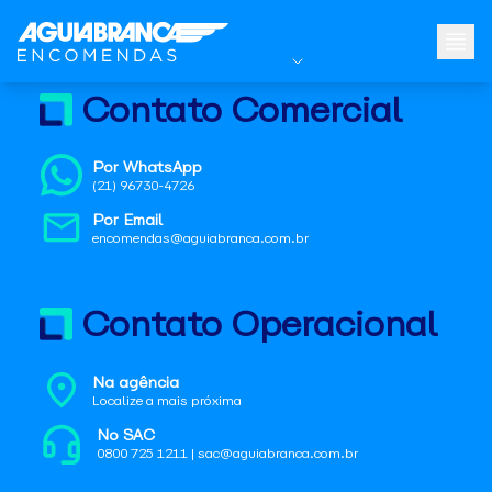
Contato Comercial
Por WhatsApp
(21) 96730-4726
Por Email
encomendas@aguiabranca.com.br
Contato Operacional
Na agência
Localize a mais próxima
No SAC
0800 725 1211 | sac@aguiabranca.com.br