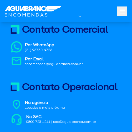
Contato Comercial
Por WhatsApp
(21) 96730-4726
Por Email
encomendas@aguiabranca.com.br
Contato Operacional
Na agência
Localize a mais próxima
No SAC
0800 725 1211 | sac@aguiabranca.com.br