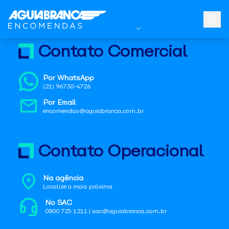
Contato Comercial
Por WhatsApp
(21) 96730-4726
Por Email
encomendas@aguiabranca.com.br
Contato Operacional
Na agência
Localize a mais próxima
No SAC
0800 725 1211 | sac@aguiabranca.com.br