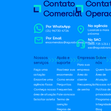
Contato
Conta
Comercial
Operac
Na agência
Por WhatsApp
Localize a mais
(21) 96730-4726
próxima
Por Email
No SAC
encomendas@aguiabranca.com.br
0800 725 1211 |
sac@aguiabranc
Nossos
Ajuda e
Empresas
Sobre
serviços
suporte
nós
Para sua
Faça uma
Rastrear sua
empresa
Quem Som
cotação
encomenda
Área do
Área de
Encontre uma
Como enviar
cliente
Atuação
agência física
Perguntas
Recuperação
Nossas ro
Conheça nossa
Frequentes
de senha
Política de
área de atuação
Fale conosco
privacidad
Solicitar coleta
Termo de
Programa 
isenção
Integridad
Regras de
Blog