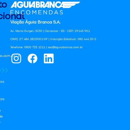
to
ional
Viação Águia Branca S.A.
Av. Mario Gurgel, 5030 | Cariacica - ES - CEP: 29145-901
CNPJ: 27.486.182/0001-09 | Inscrição Estadual: 080.444.20-2
Telefone: 0800 725 1211 | sac@aguiabranca.com.br
a.com.br
os
tas
e
de
e