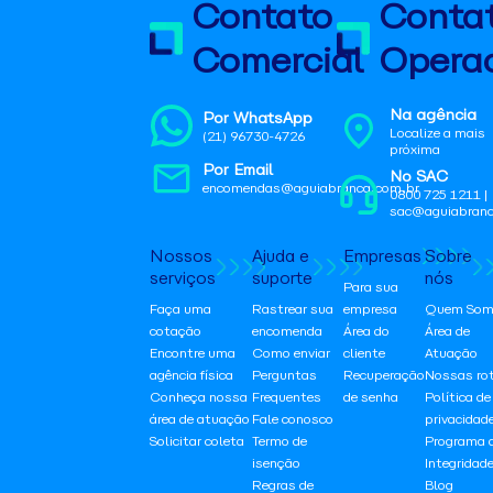
Contato
Conta
Comercial
Operac
Na agência
Por WhatsApp
Localize a mais
(21) 96730-4726
próxima
Por Email
No SAC
encomendas@aguiabranca.com.br
0800 725 1211 |
sac@aguiabranc
Nossos
Ajuda e
Empresas
Sobre
serviços
suporte
nós
Para sua
Faça uma
Rastrear sua
empresa
Quem Som
cotação
encomenda
Área do
Área de
Encontre uma
Como enviar
cliente
Atuação
agência física
Perguntas
Recuperação
Nossas ro
Conheça nossa
Frequentes
de senha
Política de
área de atuação
Fale conosco
privacidad
Solicitar coleta
Termo de
Programa 
isenção
Integridad
Regras de
Blog