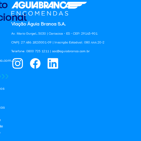
to
ional
Viação Águia Branca S.A.
Av. Mario Gurgel, 5030 | Cariacica - ES - CEP: 29145-901
CNPJ: 27.486.182/0001-09 | Inscrição Estadual: 080.444.20-2
Telefone: 0800 725 1211 | sac@aguiabranca.com.br
a.com.br
os
tas
e
de
e