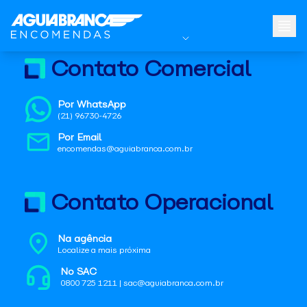
Contato Comercial
Por WhatsApp
(21) 96730-4726
Por Email
encomendas@aguiabranca.com.br
Contato Operacional
Na agência
Localize a mais próxima
No SAC
0800 725 1211 | sac@aguiabranca.com.br