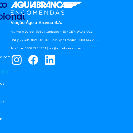
to
ional
Viação Águia Branca S.A.
Av. Mario Gurgel, 5030 | Cariacica - ES - CEP: 29145-901
CNPJ: 27.486.182/0001-09 | Inscrição Estadual: 080.444.20-2
Telefone: 0800 725 1211 | sac@aguiabranca.com.br
a.com.br
os
tas
e
de
e