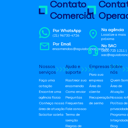
Contato
Conta
Comercial
Operac
Na agência
Por WhatsApp
Localize a mais
(21) 96730-4726
próxima
Por Email
No SAC
encomendas@aguiabranca.com.br
0800 725 1211 |
sac@aguiabranc
Nossos
Ajuda e
Empresas
Sobre
serviços
suporte
nós
Para sua
Faça uma
Rastrear sua
empresa
Quem Som
cotação
encomenda
Área do
Área de
Encontre uma
Como enviar
cliente
Atuação
agência física
Perguntas
Recuperação
Nossas ro
Conheça nossa
Frequentes
de senha
Política de
área de atuação
Fale conosco
privacidad
Solicitar coleta
Termo de
Programa 
isenção
Integridad
Regras de
Blog