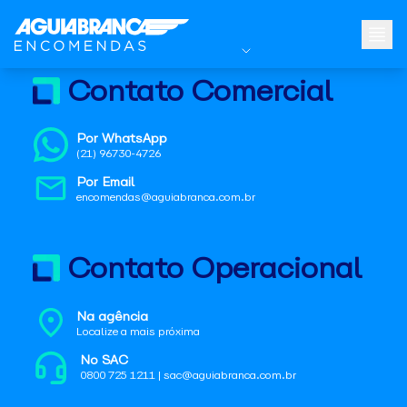
Contato Comercial
Por WhatsApp
(21) 96730-4726
Por Email
encomendas@aguiabranca.com.br
Contato Operacional
Na agência
Localize a mais próxima
No SAC
0800 725 1211 | sac@aguiabranca.com.br