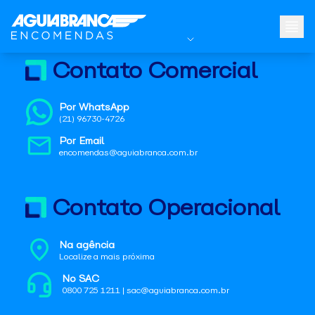
Contato Comercial
Por WhatsApp
(21) 96730-4726
Por Email
encomendas@aguiabranca.com.br
Contato Operacional
Na agência
Localize a mais próxima
No SAC
0800 725 1211 | sac@aguiabranca.com.br