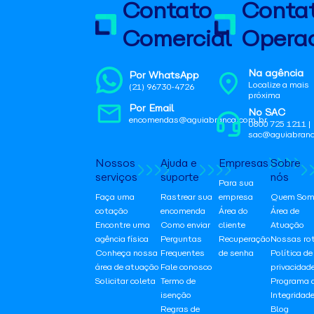
Contato
Conta
Comercial
Operac
Na agência
Por WhatsApp
Localize a mais
(21) 96730-4726
próxima
Por Email
No SAC
encomendas@aguiabranca.com.br
0800 725 1211 |
sac@aguiabranc
Nossos
Ajuda e
Empresas
Sobre
serviços
suporte
nós
Para sua
Faça uma
Rastrear sua
empresa
Quem Som
cotação
encomenda
Área do
Área de
Encontre uma
Como enviar
cliente
Atuação
agência física
Perguntas
Recuperação
Nossas ro
Conheça nossa
Frequentes
de senha
Política de
área de atuação
Fale conosco
privacidad
Solicitar coleta
Termo de
Programa 
isenção
Integridad
Regras de
Blog