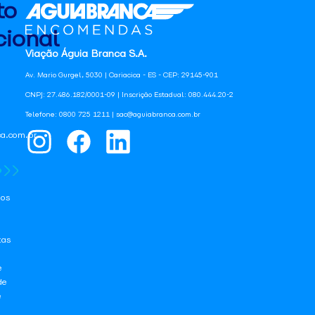
to
ional
Viação Águia Branca S.A.
Av. Mario Gurgel, 5030 | Cariacica - ES - CEP: 29145-901
CNPJ: 27.486.182/0001-09 | Inscrição Estadual: 080.444.20-2
Telefone: 0800 725 1211 | sac@aguiabranca.com.br
a.com.br
os
tas
e
de
e