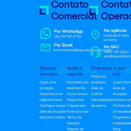
Contato
Conta
Comercial
Operac
Na agência
Por WhatsApp
Localize a mais
(21) 96730-4726
próxima
Por Email
No SAC
encomendas@aguiabranca.com.br
0800 725 1211 |
sac@aguiabranc
Nossos
Ajuda e
Empresas
Sobre
serviços
suporte
nós
Para sua
Faça uma
Rastrear sua
empresa
Quem Som
cotação
encomenda
Área do
Área de
Encontre uma
Como enviar
cliente
Atuação
agência física
Perguntas
Recuperação
Nossas ro
Conheça nossa
Frequentes
de senha
Política de
área de atuação
Fale conosco
privacidad
Solicitar coleta
Termo de
Programa 
isenção
Integridad
Regras de
Blog