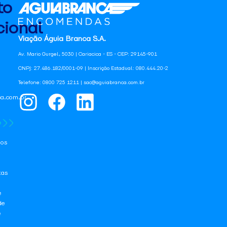
to
ional
Viação Águia Branca S.A.
Av. Mario Gurgel, 5030 | Cariacica - ES - CEP: 29145-901
CNPJ: 27.486.182/0001-09 | Inscrição Estadual: 080.444.20-2
Telefone: 0800 725 1211 | sac@aguiabranca.com.br
a.com.br
os
tas
e
de
e