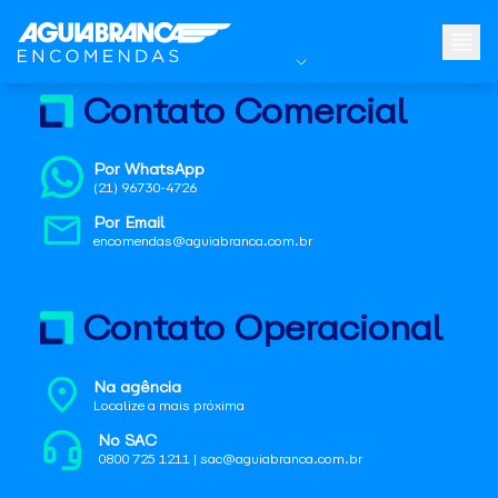
Contato Comercial
Por WhatsApp
(21) 96730-4726
Por Email
encomendas@aguiabranca.com.br
Contato Operacional
Na agência
Localize a mais próxima
No SAC
0800 725 1211 | sac@aguiabranca.com.br