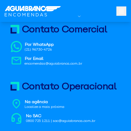
Contato Comercial
Por WhatsApp
(21) 96730-4726
Por Email
encomendas@aguiabranca.com.br
Contato Operacional
Na agência
Localize a mais próxima
No SAC
0800 725 1211 | sac@aguiabranca.com.br