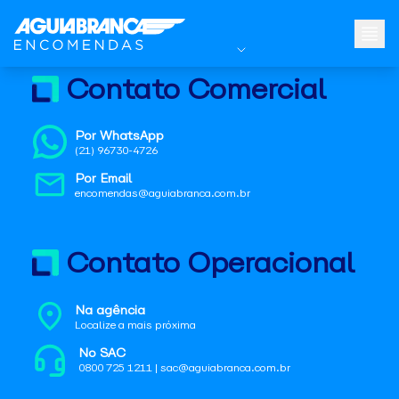
Contato Comercial
Por WhatsApp
(21) 96730-4726
Por Email
encomendas@aguiabranca.com.br
Contato Operacional
Na agência
Localize a mais próxima
No SAC
0800 725 1211 | sac@aguiabranca.com.br