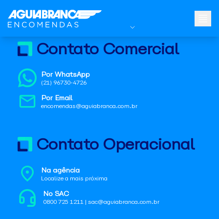
Contato Comercial
Por WhatsApp
(21) 96730-4726
Por Email
encomendas@aguiabranca.com.br
Contato Operacional
Na agência
Localize a mais próxima
No SAC
0800 725 1211 | sac@aguiabranca.com.br