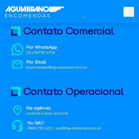
Contato Comercial
Por WhatsApp
(21) 96730-4726
Por Email
encomendas@aguiabranca.com.br
Contato Operacional
Na agência
Localize a mais próxima
No SAC
0800 725 1211 | sac@aguiabranca.com.br