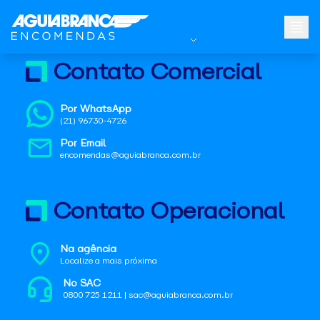
Contato Comercial
Por WhatsApp
(21) 96730-4726
Por Email
encomendas@aguiabranca.com.br
Contato Operacional
Na agência
Localize a mais próxima
No SAC
0800 725 1211 | sac@aguiabranca.com.br