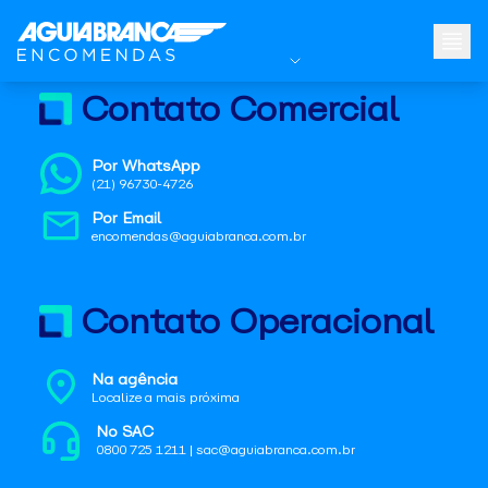
Contato Comercial
Por WhatsApp
(21) 96730-4726
Por Email
encomendas@aguiabranca.com.br
Contato Operacional
Na agência
Localize a mais próxima
No SAC
0800 725 1211 | sac@aguiabranca.com.br