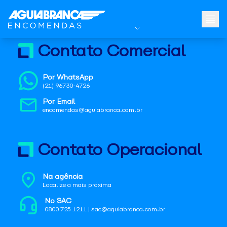
Contato Comercial
Por WhatsApp
(21) 96730-4726
Por Email
encomendas@aguiabranca.com.br
Contato Operacional
Na agência
Localize a mais próxima
No SAC
0800 725 1211 | sac@aguiabranca.com.br