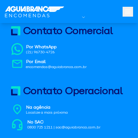
Contato Comercial
Por WhatsApp
(21) 96730-4726
Por Email
encomendas@aguiabranca.com.br
Contato Operacional
Na agência
Localize a mais próxima
No SAC
0800 725 1211 | sac@aguiabranca.com.br