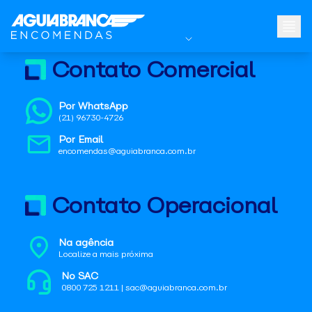
Contato Comercial
Por WhatsApp
(21) 96730-4726
Por Email
encomendas@aguiabranca.com.br
Contato Operacional
Na agência
Localize a mais próxima
No SAC
0800 725 1211 | sac@aguiabranca.com.br