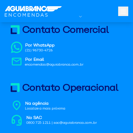
Contato Comercial
Por WhatsApp
(21) 96730-4726
Por Email
encomendas@aguiabranca.com.br
Contato Operacional
Na agência
Localize a mais próxima
No SAC
0800 725 1211 | sac@aguiabranca.com.br