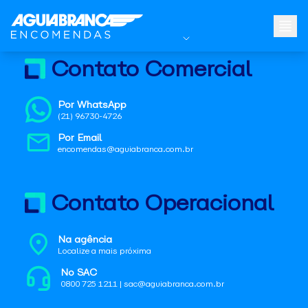
Contato Comercial
Por WhatsApp
(21) 96730-4726
Por Email
encomendas@aguiabranca.com.br
Contato Operacional
Na agência
Localize a mais próxima
No SAC
0800 725 1211 | sac@aguiabranca.com.br