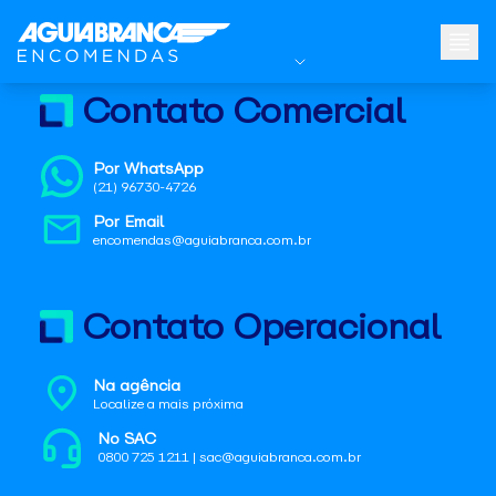
Contato Comercial
Por WhatsApp
(21) 96730-4726
Por Email
encomendas@aguiabranca.com.br
Contato Operacional
Na agência
Localize a mais próxima
No SAC
0800 725 1211 | sac@aguiabranca.com.br