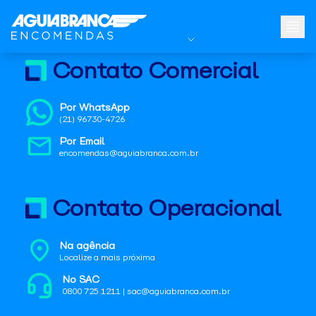
Contato Comercial
Por WhatsApp
(21) 96730-4726
Por Email
encomendas@aguiabranca.com.br
Contato Operacional
Na agência
Localize a mais próxima
No SAC
0800 725 1211 | sac@aguiabranca.com.br