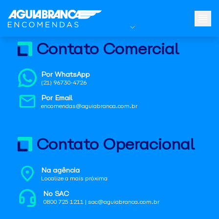
Contato Comercial
Por WhatsApp
(21) 96730-4726
Por Email
encomendas@aguiabranca.com.br
Contato Operacional
Na agência
Localize a mais próxima
No SAC
0800 725 1211 | sac@aguiabranca.com.br