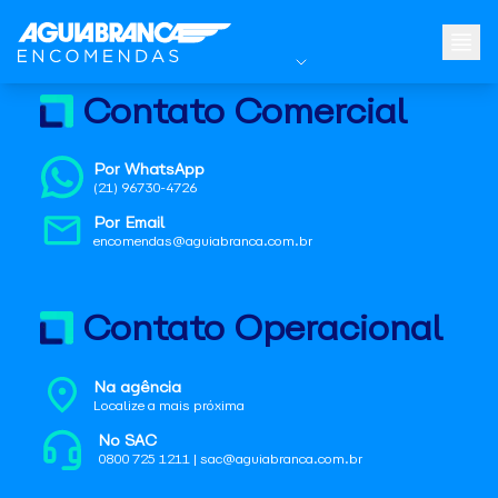
Contato Comercial
Por WhatsApp
(21) 96730-4726
Por Email
encomendas@aguiabranca.com.br
Contato Operacional
Na agência
Localize a mais próxima
No SAC
0800 725 1211 | sac@aguiabranca.com.br