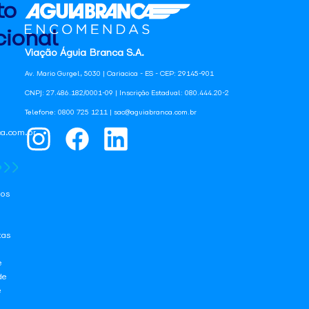
to
ional
Viação Águia Branca S.A.
Av. Mario Gurgel, 5030 | Cariacica - ES - CEP: 29145-901
CNPJ: 27.486.182/0001-09 | Inscrição Estadual: 080.444.20-2
Telefone: 0800 725 1211 | sac@aguiabranca.com.br
a.com.br
os
tas
e
de
e