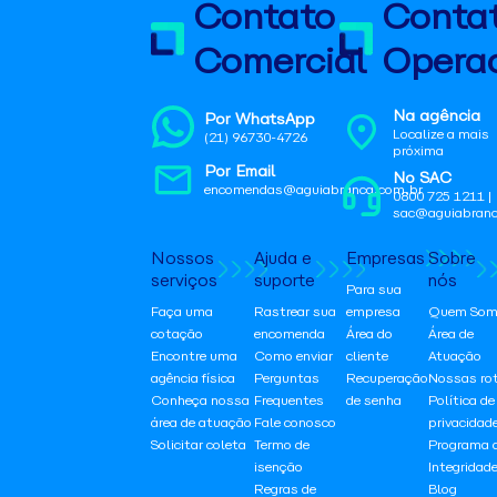
Contato
Conta
Comercial
Operac
Na agência
Por WhatsApp
Localize a mais
(21) 96730-4726
próxima
Por Email
No SAC
encomendas@aguiabranca.com.br
0800 725 1211 |
sac@aguiabranc
Nossos
Ajuda e
Empresas
Sobre
serviços
suporte
nós
Para sua
Faça uma
Rastrear sua
empresa
Quem Som
cotação
encomenda
Área do
Área de
Encontre uma
Como enviar
cliente
Atuação
agência física
Perguntas
Recuperação
Nossas ro
Conheça nossa
Frequentes
de senha
Política de
área de atuação
Fale conosco
privacidad
Solicitar coleta
Termo de
Programa 
isenção
Integridad
Regras de
Blog