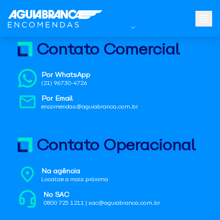
Contato Comercial
Por WhatsApp
(21) 96730-4726
Por Email
encomendas@aguiabranca.com.br
Contato Operacional
Na agência
Localize a mais próxima
No SAC
0800 725 1211 | sac@aguiabranca.com.br