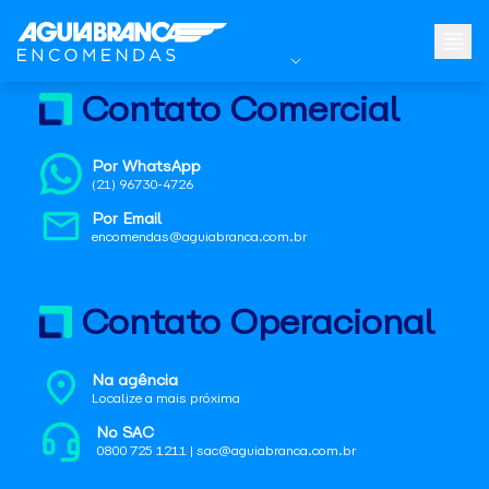
Contato Comercial
Por WhatsApp
(21) 96730-4726
Por Email
encomendas@aguiabranca.com.br
Contato Operacional
Na agência
Localize a mais próxima
No SAC
0800 725 1211 | sac@aguiabranca.com.br