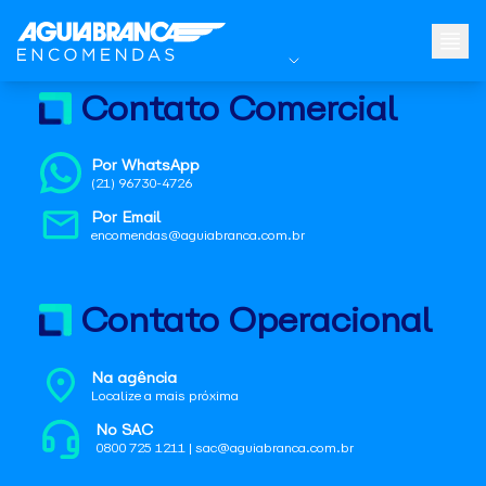
Contato Comercial
Por WhatsApp
(21) 96730-4726
Por Email
encomendas@aguiabranca.com.br
Contato Operacional
Na agência
Localize a mais próxima
No SAC
0800 725 1211 | sac@aguiabranca.com.br