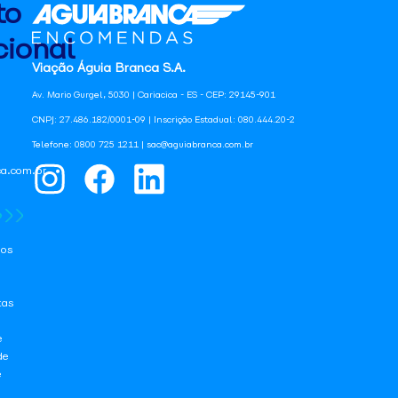
to
ional
Viação Águia Branca S.A.
Av. Mario Gurgel, 5030 | Cariacica - ES - CEP: 29145-901
CNPJ: 27.486.182/0001-09 | Inscrição Estadual: 080.444.20-2
Telefone: 0800 725 1211 | sac@aguiabranca.com.br
a.com.br
os
tas
e
de
e