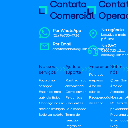
Contato
Conta
Comercial
Operac
Na agência
Por WhatsApp
Localize a mais
(21) 96730-4726
próxima
Por Email
No SAC
encomendas@aguiabranca.com.br
0800 725 1211 |
sac@aguiabranc
Nossos
Ajuda e
Empresas
Sobre
serviços
suporte
nós
Para sua
Faça uma
Rastrear sua
empresa
Quem Som
cotação
encomenda
Área do
Área de
Encontre uma
Como enviar
cliente
Atuação
agência física
Perguntas
Recuperação
Nossas ro
Conheça nossa
Frequentes
de senha
Política de
área de atuação
Fale conosco
privacidad
Solicitar coleta
Termo de
Programa 
isenção
Integridad
Regras de
Blog