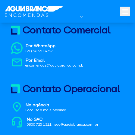
Contato Comercial
Por WhatsApp
(21) 96730-4726
Por Email
encomendas@aguiabranca.com.br
Contato Operacional
Na agência
Localize a mais próxima
No SAC
0800 725 1211 | sac@aguiabranca.com.br