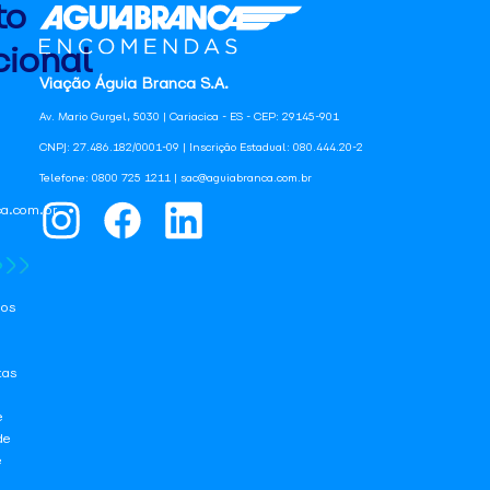
to
ional
Viação Águia Branca S.A.
Av. Mario Gurgel, 5030 | Cariacica - ES - CEP: 29145-901
CNPJ: 27.486.182/0001-09 | Inscrição Estadual: 080.444.20-2
Telefone: 0800 725 1211 | sac@aguiabranca.com.br
a.com.br
os
tas
e
de
e