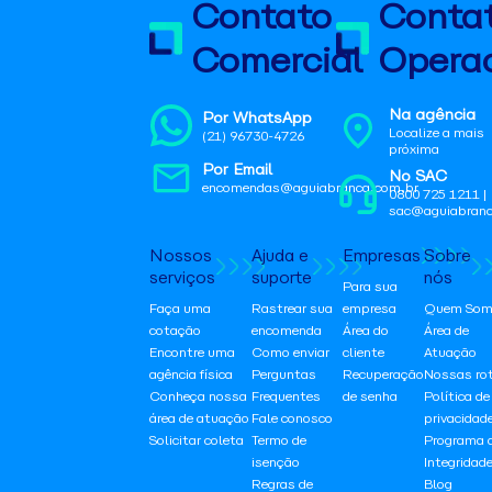
Contato
Conta
Comercial
Operac
Na agência
Por WhatsApp
Localize a mais
(21) 96730-4726
próxima
Por Email
No SAC
encomendas@aguiabranca.com.br
0800 725 1211 |
sac@aguiabranc
Nossos
Ajuda e
Empresas
Sobre
serviços
suporte
nós
Para sua
Faça uma
Rastrear sua
empresa
Quem Som
cotação
encomenda
Área do
Área de
Encontre uma
Como enviar
cliente
Atuação
agência física
Perguntas
Recuperação
Nossas ro
Conheça nossa
Frequentes
de senha
Política de
área de atuação
Fale conosco
privacidad
Solicitar coleta
Termo de
Programa 
isenção
Integridad
Regras de
Blog